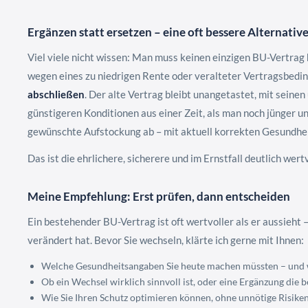
Ergänzen statt ersetzen – eine oft bessere Alternativ
Viel viele nicht wissen: Man muss keinen einzigen BU-Vertrag 
wegen eines zu niedrigen Rente oder veralteter Vertragsbedi
abschließen
. Der alte Vertrag bleibt unangetastet, mit sein
günstigeren Konditionen aus einer Zeit, als man noch jünger u
gewünschte Aufstockung ab – mit aktuell korrekten Gesundhei
Das ist die ehrlichere, sicherere und im Ernstfall deutlich wert
Meine Empfehlung: Erst prüfen, dann entscheiden
Ein bestehender BU-Vertrag ist oft wertvoller als er aussieht 
verändert hat. Bevor Sie wechseln, klärte ich gerne mit Ihnen:
Welche Gesundheitsangaben Sie heute machen müssten – und 
Ob ein Wechsel wirklich sinnvoll ist, oder eine Ergänzung die 
Wie Sie Ihren Schutz optimieren können, ohne unnötige Risike