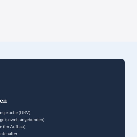
den
nansprüche (DRV)
rge (soweit angebunden)
e (im Aufbau)
ntenalter