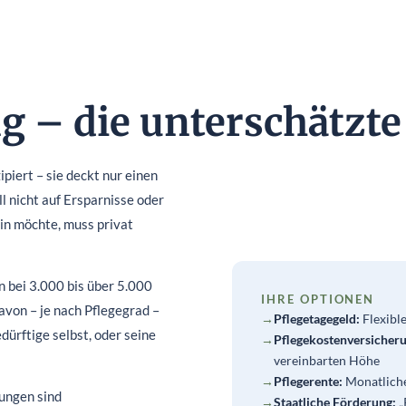
g – die unterschätzte
ipiert – sie deckt nur einen
l nicht auf Ersparnisse oder
ein möchte, muss privat
n bei 3.000 bis über 5.000
IHRE OPTIONEN
von – je nach Pflegegrad –
→
Pflegetagegeld:
Flexible
ürftige selbst, oder seine
→
Pflegekostenversicher
vereinbarten Höhe
→
Pflegerente:
Monatliche
ungen sind
→
Staatliche Förderung:
„