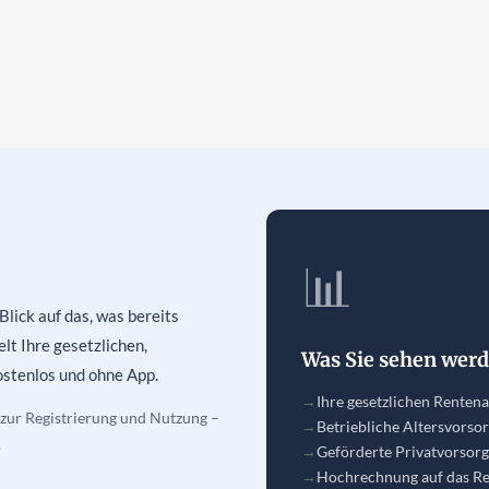
📊
lick auf das, was bereits
t Ihre gesetzlichen,
Was Sie sehen wer
ostenlos und ohne App.
→
Ihre gesetzlichen Rente
g zur Registrierung und Nutzung –
→
Betriebliche Altersvorso
.
→
Geförderte Privatvorsorg
→
Hochrechnung auf das Re