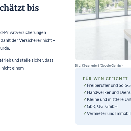
chätzt bis
rd-Privatversicherungen
 zahlt der Versicherer nicht –
wurde.
rieb und stelle sicher, dass
Bild: KI-generiert (Google Gemini)
 nicht einem
FÜR WEN GEEIGNET
✓
Freiberufler und Solo-
✓
Handwerker und Dienst
✓
Kleine und mittlere U
✓
GbR, UG, GmbH
✓
Vermieter und Immobi