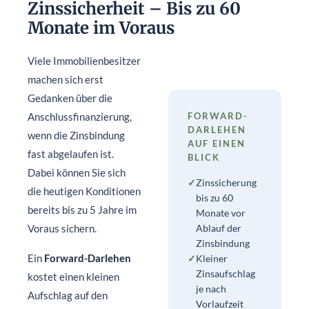
Zinssicherheit – Bis zu 60
Monate im Voraus
Viele Immobilienbesitzer
machen sich erst
Gedanken über die
Anschlussfinanzierung,
FORWARD-
DARLEHEN
wenn die Zinsbindung
AUF EINEN
fast abgelaufen ist.
BLICK
Dabei können Sie sich
✓
Zinssicherung
die heutigen Konditionen
bis zu 60
bereits bis zu 5 Jahre im
Monate vor
Voraus sichern.
Ablauf der
Zinsbindung
Ein
Forward-Darlehen
✓
Kleiner
Zinsaufschlag
kostet einen kleinen
je nach
Aufschlag auf den
Vorlaufzeit