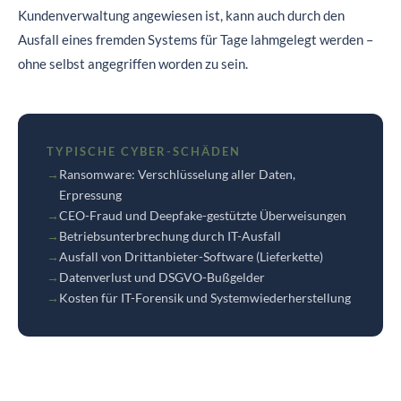
Kundenverwaltung angewiesen ist, kann auch durch den
Ausfall eines fremden Systems für Tage lahmgelegt werden –
ohne selbst angegriffen worden zu sein.
TYPISCHE CYBER-SCHÄDEN
→
Ransomware: Verschlüsselung aller Daten,
Erpressung
→
CEO-Fraud und Deepfake-gestützte Überweisungen
→
Betriebsunterbrechung durch IT-Ausfall
→
Ausfall von Drittanbieter-Software (Lieferkette)
→
Datenverlust und DSGVO-Bußgelder
→
Kosten für IT-Forensik und Systemwiederherstellung